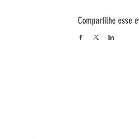
Compartilhe esse e
Préser
En ba
Fazenda de Mamajah (
Sarl 