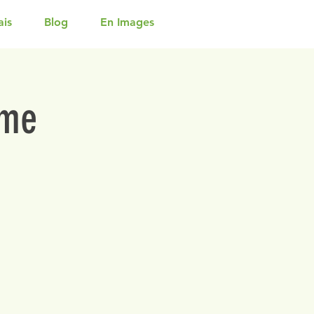
ais
Blog
En Images
rme