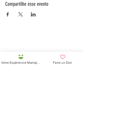
Compartilhe esse evento
Préservons la Nature de la Presqu'île de Loëx |
Privilégiez la mobilité douce 🌸🌿🐢
2 entrées piétonnes et vélos
20 Chemin des Blanchards, 1233 Bernex
141 Route de Loëx, 1233 Bernex
Votre Expérience Mamajah
Faire un Don
Bus 43 (depuis Onex) Arrêt: Blanchards
En ballade ou à vélo à travers les Evaux ou encore
depuis la passerelle du Lignon
Fazenda de Mamajah (
Sarl sem
fins lucrativos
)
Península de Loëx
20 Blanchards Road
1233 Bernex GE
Por Natureza, Criativa,
Ecológica e Solidária