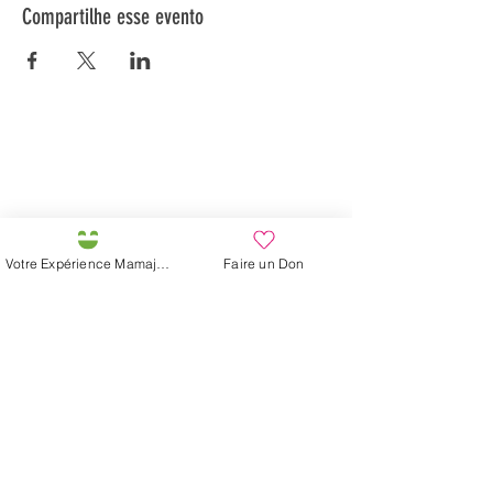
Compartilhe esse evento
Préservons la Nature de la Presqu'île de Loëx |
Privilégiez la mobilité douce 🌸🌿🐢
2 entrées piétonnes et vélos
20 Chemin des Blanchards, 1233 Bernex
141 Route de Loëx, 1233 Bernex
Votre Expérience Mamajah
Faire un Don
Bus 43 (depuis Onex) Arrêt: Blanchards
En ballade ou à vélo à travers les Evaux ou encore
depuis la passerelle du Lignon
Fazenda de Mamajah (
Sarl sem
fins lucrativos
)
Península de Loëx
20 Blanchards Road
1233 Bernex GE
Por Natureza, Criativa,
Ecológica e Solidária