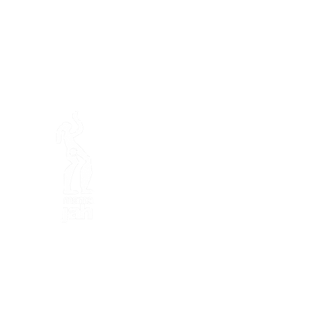
En ba
Fazenda de Mamajah (
Sarl 
Península de Loëx
20 Blanchards Road
1233 Bernex GE
Por Natureza, Criativa
in