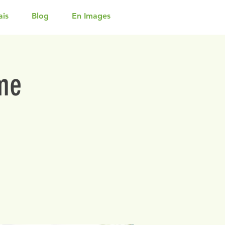
ais
Blog
En Images
me