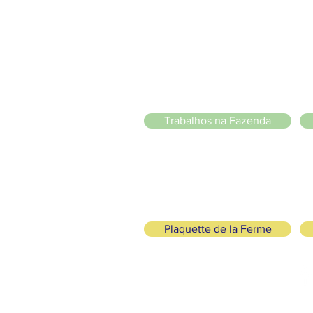
20 Chemin des Blanchards, 1233 Bernex
141 Route de Loëx, 1233 Bernex
Bus 43 (depuis Onex) Arrêt: Blanchards
llade ou à vélo à travers les Evaux ou encore depuis la passerel
sem fins lucrativos
)
Trabalhos na Fazenda
Plaquette de la Ferme
, Ecológica e Solidária
SIGA-NOS
+41 (0)22 328 04 90
fo@lafermedemajah.ch