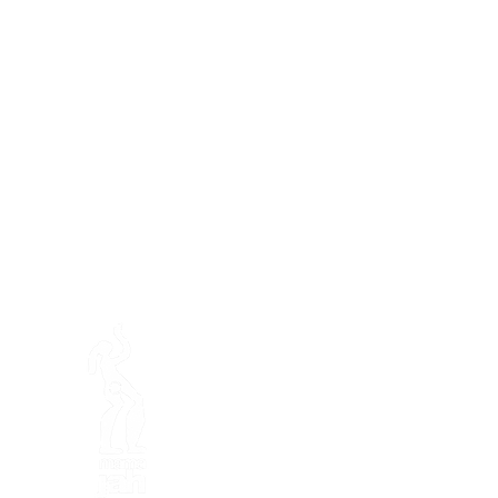
Préser
En ba
Fazenda de Mamajah (
Sarl 
Península de Loëx
20 Blanchards Road
1233 Bernex GE