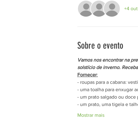
+4 out
Sobre o evento
Vamos nos encontrar na pres
solstício de inverno. Receb
Fornecer
:
- roupas para a cabana: ves
- uma toalha para enxugar ao
- um prato salgado ou doce 
- um prato, uma tigela e tal
Mostrar mais