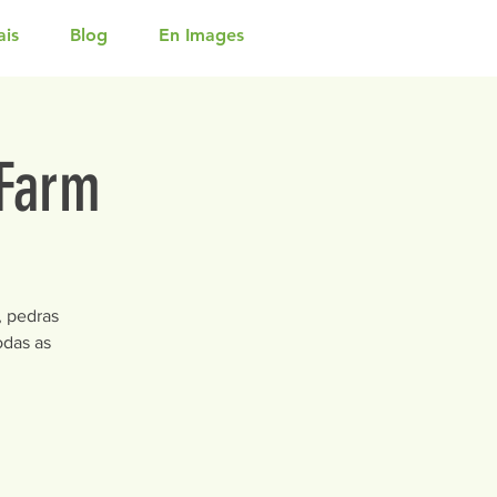
ais
Blog
En Images
Farm
, pedras
odas as