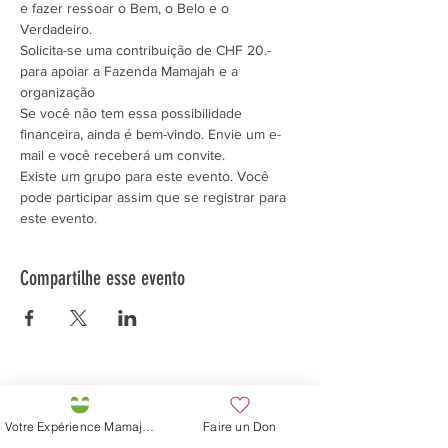
e fazer ressoar o Bem, o Belo e o 
Verdadeiro.
Solicita-se uma contribuição de CHF 20.- 
para apoiar a Fazenda Mamajah e a 
organização 
Se você não tem essa possibilidade 
financeira, ainda é bem-vindo. Envie um e-
mail e você receberá um convite.
Existe um grupo para este evento. Você 
pode participar assim que se registrar para 
este evento.
Compartilhe esse evento
Préservons la Nature de la Presqu'île de Loëx |
Privilégiez la mobilité douce 🌸🌿🐢
Votre Expérience Mamajah
Faire un Don
2 entrées piétonnes et vélos