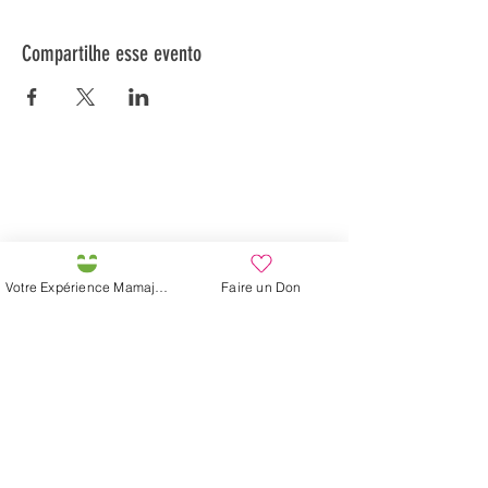
Compartilhe esse evento
Préservons la Nature de la Presqu'île de Loëx |
Privilégiez la mobilité douce 🌸🌿🐢
2 entrées piétonnes et vélos
20 Chemin des Blanchards, 1233 Bernex
141 Route de Loëx, 1233 Bernex
Votre Expérience Mamajah
Faire un Don
Bus 43 (depuis Onex) Arrêt: Blanchards
En ballade ou à vélo à travers les Evaux ou encore
depuis la passerelle du Lignon
Fazenda de Mamajah (
Sarl sem
fins lucrativos
)
Península de Loëx
20 Blanchards Road
1233 Bernex GE