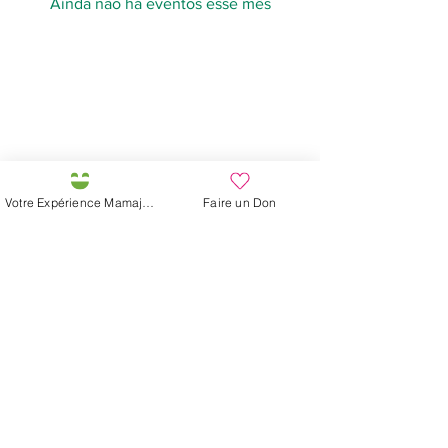
Ainda não há eventos esse mês
Préservons la Nature de la Presqu'île de Loëx |
Privilégiez la mobilité douce 🌸🌿🐢
2 entrées piétonnes et vélos
20 Chemin des Blanchards, 1233 Bernex
141 Route de Loëx, 1233 Bernex
Bus 43 (depuis Onex) Arrêt: Blanchards
Votre Expérience Mamajah
Faire un Don
En ballade ou à vélo à travers les Evaux ou encore
depuis la passerelle du Lignon
Fazenda de Mamajah (
Sarl sem
fins lucrativos
)
Península de Loëx
20 Blanchards Road
1233 Bernex GE
Por Natureza, Criativa,
Ecológica e Solidária
+41 (0)22 328 04 90
info@lafermedemajah.c
h