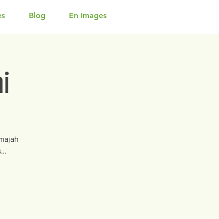
es
Blog
En Images
i
amajah
s…